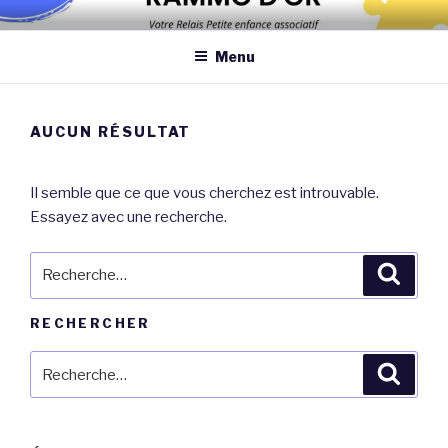
Aller
Association qui a pour objectif d’améliorer les conditions et la
au
qualité de la garde des enfants de moins de 6 ans au domicile des
Menu
contenu
assistantes maternelles et/ou au domicile des parents
principal
AUCUN RÉSULTAT
Il semble que ce que vous cherchez est introuvable.
Essayez avec une recherche.
Recherche
Reche
pour
:
RECHERCHER
Recherche
Reche
pour
: