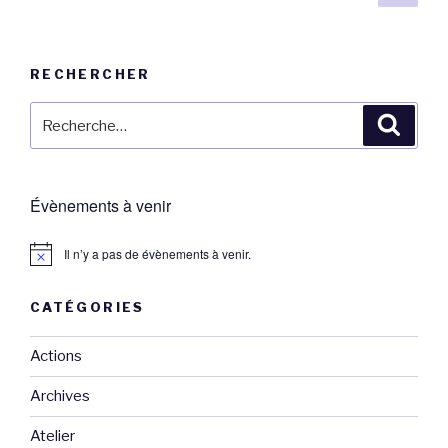
suiv
des
articles
RECHERCHER
Recherche
Reche
pour
:
Évènements à venir
Il n’y a pas de évènements à venir.
CATÉGORIES
Actions
Archives
Atelier