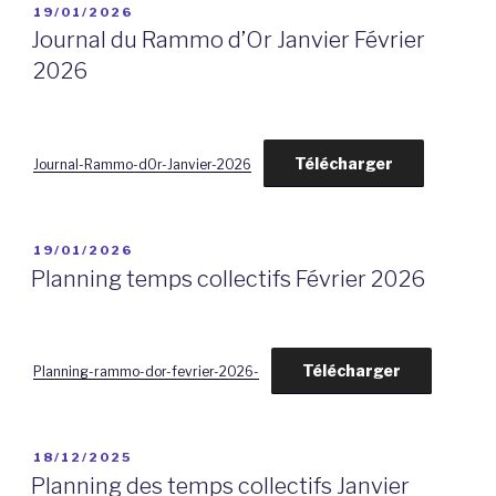
PUBLIÉ
19/01/2026
LE
Journal du Rammo d’Or Janvier Février
2026
Télécharger
Journal-Rammo-dOr-Janvier-2026
PUBLIÉ
19/01/2026
LE
Planning temps collectifs Février 2026
Télécharger
Planning-rammo-dor-fevrier-2026-
PUBLIÉ
18/12/2025
LE
Planning des temps collectifs Janvier