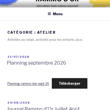
Aller
Association qui a pour objectif d’améliorer les conditions et la
au
qualité de la garde des enfants de moins de 6 ans au domicile des
Menu
contenu
assistantes maternelles et/ou au domicile des parents
principal
CATÉGORIE :
ATELIER
Activités au relais, activités pour les enfants, jeux.
PUBLIÉ
21/07/2026
LE
Planning septembre 2026
Télécharger
Planning-rammo-dor-sept-26
PUBLIÉ
29/06/2026
LE
Journal Rammo d’Or Juillet Août