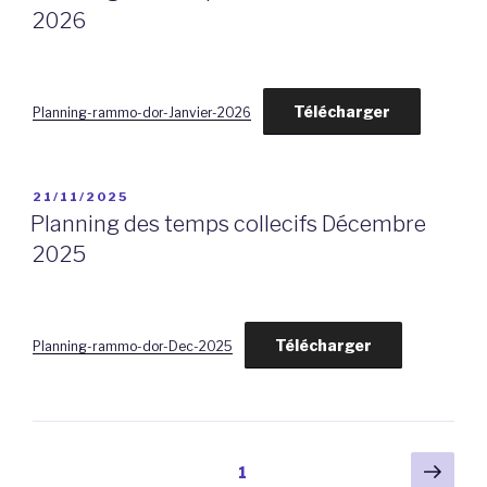
2026
Télécharger
Planning-rammo-dor-Janvier-2026
PUBLIÉ
21/11/2025
LE
Planning des temps collecifs Décembre
2025
Télécharger
Planning-rammo-dor-Dec-2025
Navigation
Pag
Page
1