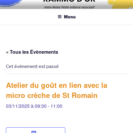
Aller
Association qui a pour objectif d’améliorer les conditions et la
au
qualité de la garde des enfants de moins de 6 ans au domicile des
Menu
contenu
assistantes maternelles et/ou au domicile des parents
principal
« Tous les Évènements
Cet évènement est passé
Atelier du goût en lien avec la
micro crèche de St Romain
03/11/2025 à 09:30
-
11:00