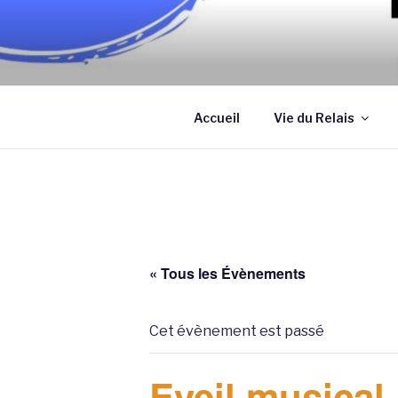
Aller
au
contenu
Association qui a pour objectif
principal
assistantes maternelles et/ou
Accueil
Vie du Relais
« Tous les Évènements
Cet évènement est passé
Eveil musical