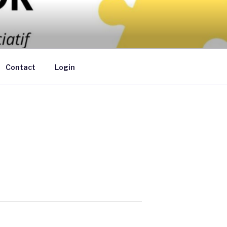
ants de moins de 6 ans au domicile des
Contact
Login