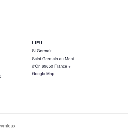
LIEU
St Germain
Saint Germain au Mont
d'Or
,
69650
France
+
Google Map
0
leymieux