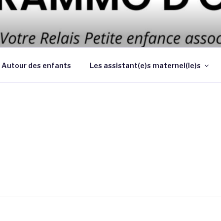
 d’améliorer les conditions et la qualité de la garde des enf
 au domicile des parents
Autour des enfants
Les assistant(e)s maternel(le)s