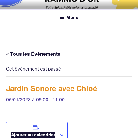
Aller
Association qui a pour objectif d’améliorer les conditions et la
au
qualité de la garde des enfants de moins de 6 ans au domicile des
Menu
contenu
assistantes maternelles et/ou au domicile des parents
principal
« Tous les Évènements
Cet évènement est passé
Jardin Sonore avec Chloé
06/01/2023 à 09:00
-
11:00
Ajouter au calendrier