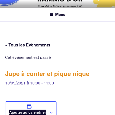
Aller
Association qui a pour objectif d’améliorer les conditions et la
au
qualité de la garde des enfants de moins de 6 ans au domicile des
Menu
contenu
assistantes maternelles et/ou au domicile des parents
principal
« Tous les Évènements
Cet évènement est passé
Jupe à conter et pique nique
10/05/2021 à 10:00
-
11:30
Ajouter au calendrier