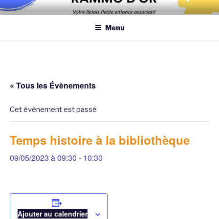
Aller
Association qui a pour objectif d’améliorer les conditions et la
au
qualité de la garde des enfants de moins de 6 ans au domicile des
Menu
contenu
assistantes maternelles et/ou au domicile des parents
principal
« Tous les Évènements
Cet évènement est passé
Temps histoire à la bibliothèque
09/05/2023 à 09:30
-
10:30
Ajouter au calendrier