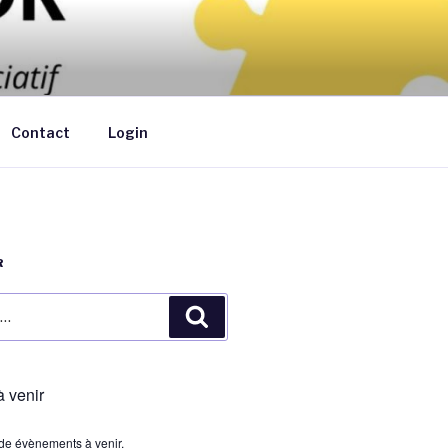
ants de moins de 6 ans au domicile des
Contact
Login
R
Recherche
 venir
s de évènements à venir.