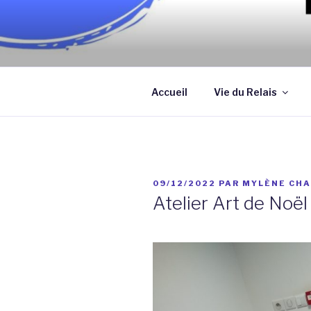
Aller
au
contenu
Association qui a pour objectif
principal
assistantes maternelles et/ou
Accueil
Vie du Relais
PUBLIÉ
09/12/2022
PAR
MYLÈNE CHA
LE
Atelier Art de Noël