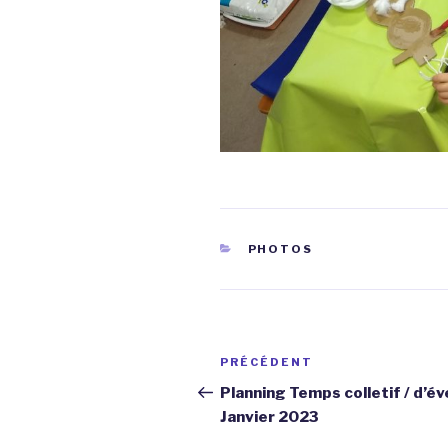
CATÉGORIES
PHOTOS
Navigation
Article
PRÉCÉDENT
de
précédent
Planning Temps colletif / d’éve
Janvier 2023
l’article