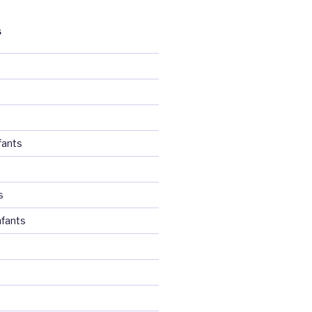
S
fants
s
fants