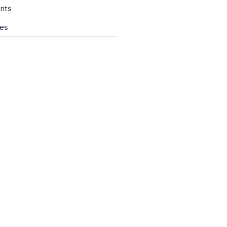
nts
ces