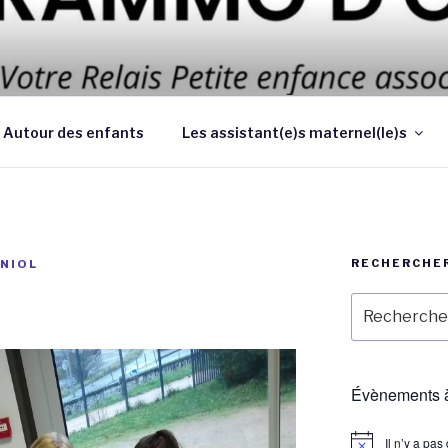
 d’améliorer les conditions et la qualité de la garde des enf
 au domicile des parents
Autour des enfants
Les assistant(e)s maternel(le)s
RECHERCHE
NIOL
Recherche
pour
:
Évènements à
Il n’y a pa