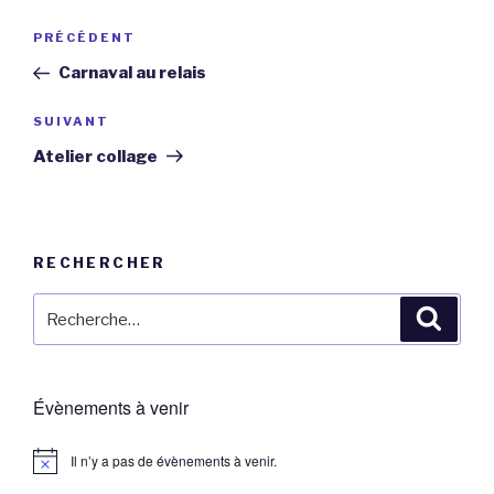
Navigation
Article
PRÉCÉDENT
de
précédent
Carnaval au relais
l’article
Article
SUIVANT
suivant
Atelier collage
RECHERCHER
Recherche
Reche
pour
:
Évènements à venir
Il n’y a pas de évènements à venir.