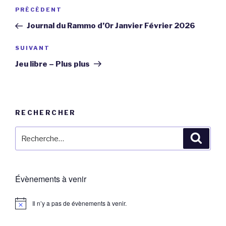
Navigation
Article
PRÉCÉDENT
de
précédent
Journal du Rammo d’Or Janvier Février 2026
l’article
Article
SUIVANT
suivant
Jeu libre – Plus plus
RECHERCHER
Recherche
Reche
pour
:
Évènements à venir
Il n’y a pas de évènements à venir.