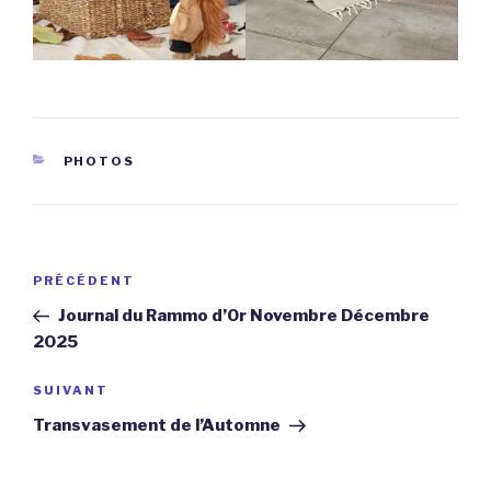
CATÉGORIES
PHOTOS
Navigation
Article
PRÉCÉDENT
de
précédent
Journal du Rammo d’Or Novembre Décembre
l’article
2025
Article
SUIVANT
suivant
Transvasement de l’Automne