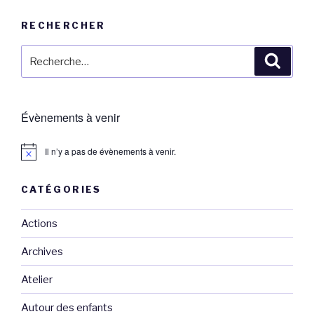
RECHERCHER
Recherche
Reche
pour
:
Évènements à venir
Il n’y a pas de évènements à venir.
CATÉGORIES
Actions
Archives
Atelier
Autour des enfants