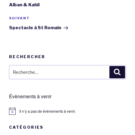
l’article
Alban & Kahil
Article
SUIVANT
suivant
Spectacle à St Romain
RECHERCHER
Recherche
Reche
pour
:
Évènements à venir
Il n’y a pas de évènements à venir.
CATÉGORIES