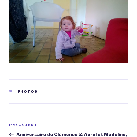
CATÉGORIES
PHOTOS
Navigation
Article
PRÉCÉDENT
de
précédent
Anniversaire de Clémence & Aurel et Madeline,