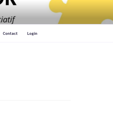
ants de moins de 6 ans au domicile des
Contact
Login