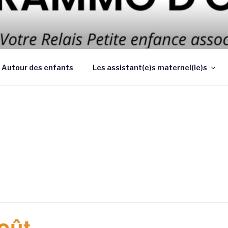
 d’améliorer les conditions et la qualité de la garde des enf
 au domicile des parents
Autour des enfants
Les assistant(e)s maternel(le)s
oût