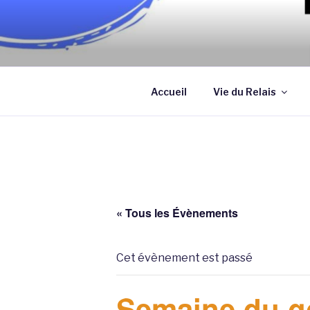
Aller
au
contenu
Association qui a pour objectif
principal
assistantes maternelles et/ou
Accueil
Vie du Relais
« Tous les Évènements
Cet évènement est passé
Semaine du g