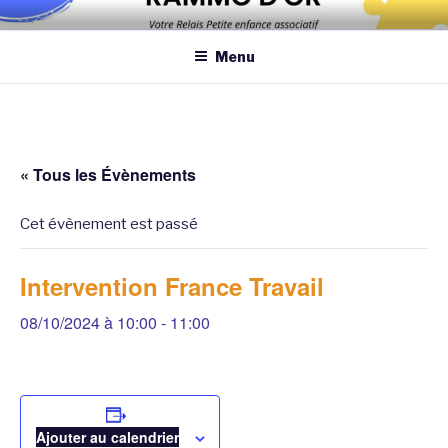
Aller
Association qui a pour objectif d’améliorer les conditions et la
au
qualité de la garde des enfants de moins de 6 ans au domicile des
Menu
contenu
assistantes maternelles et/ou au domicile des parents
principal
« Tous les Évènements
Cet évènement est passé
Intervention France Travail
08/10/2024 à 10:00
-
11:00
Ajouter au calendrier