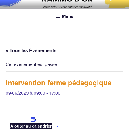
Aller
Association qui a pour objectif d’améliorer les conditions et la
au
qualité de la garde des enfants de moins de 6 ans au domicile des
Menu
contenu
assistantes maternelles et/ou au domicile des parents
principal
« Tous les Évènements
Cet évènement est passé
Intervention ferme pédagogique
09/06/2023 à 09:00
-
17:00
Ajouter au calendrier