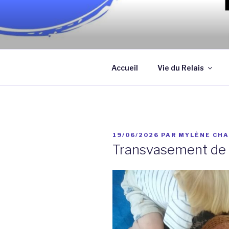
Aller
au
contenu
Association qui a pour objectif
principal
assistantes maternelles et/ou
Accueil
Vie du Relais
PUBLIÉ
19/06/2026
PAR
MYLÈNE CHA
LE
Transvasement de 