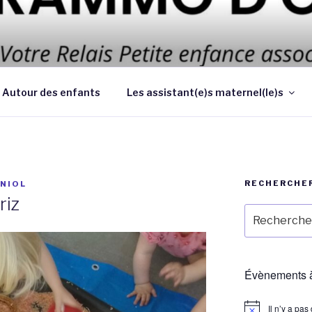
 d’améliorer les conditions et la qualité de la garde des enf
 au domicile des parents
Autour des enfants
Les assistant(e)s maternel(le)s
RECHERCHE
NIOL
riz
Recherche
pour
:
Évènements à
Il n’y a pa