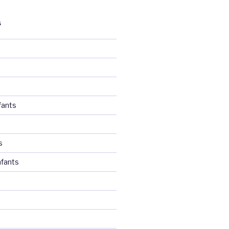
S
fants
s
fants