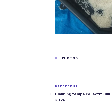
CATÉGORIES
PHOTOS
Navigation
Article
PRÉCÉDENT
de
précédent
Planning temps collectif Juin
2026
l’article