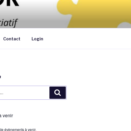
ants de moins de 6 ans au domicile des
Contact
Login
R
Recherche
 venir
s de évènements à venir.