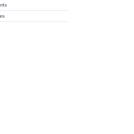
nts
ces