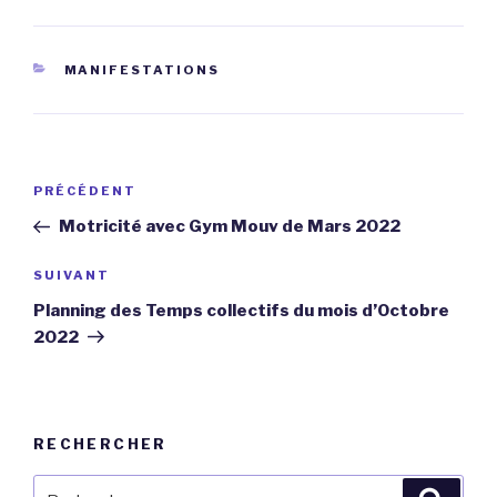
CATÉGORIES
MANIFESTATIONS
Navigation
Article
PRÉCÉDENT
de
précédent
Motricité avec Gym Mouv de Mars 2022
l’article
Article
SUIVANT
suivant
Planning des Temps collectifs du mois d’Octobre
2022
RECHERCHER
Recherche
Reche