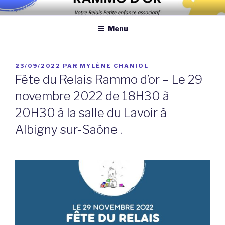
Aller
Association qui a pour objectif d’améliorer les conditions et la
au
qualité de la garde des enfants de moins de 6 ans au domicile des
Menu
contenu
assistantes maternelles et/ou au domicile des parents
principal
PUBLIÉ
23/09/2022
PAR
MYLÈNE CHANIOL
LE
Fête du Relais Rammo d’or – Le 29
novembre 2022 de 18H30 à
20H30 à la salle du Lavoir à
Albigny sur-Saône .