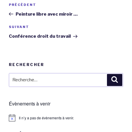
Navigation
Article
PRÉCÉDENT
de
précédent
Peinture libre avec miroir …
l’article
Article
SUIVANT
suivant
Conférence droit du travail
RECHERCHER
Recherche
Reche
pour
:
Évènements à venir
Il n’y a pas de évènements à venir.