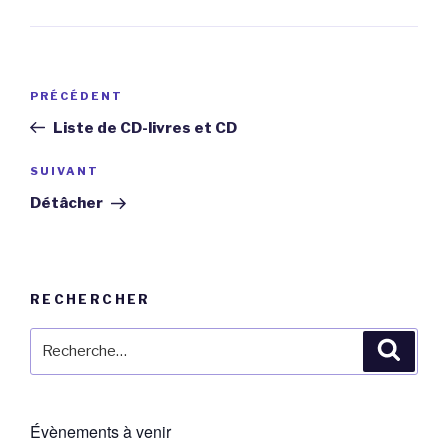
Navigation
Article
PRÉCÉDENT
de
précédent
Liste de CD-livres et CD
l’article
Article
SUIVANT
suivant
Détâcher
RECHERCHER
Recherche
Reche
pour
:
Évènements à venir