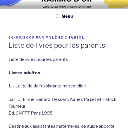
Aller
Association qui a pour objectif d’améliorer les conditions et la
au
qualité de la garde des enfants de moins de 6 ans au domicile des
Menu
contenu
assistantes maternelles et/ou au domicile des parents
principal
PUBLIÉ
16/09/2009
PAR
MYLÈNE CHANIOL
LE
Liste de livres pour les parents
Liste de livres pour les parents
Livres adultes
1. « Le guide de l’assistante maternelle »
par : Dr Eliane Berrard-Dessert, Agnès Paget et Patrick
Tourneur
Ed. CNFPT Paris 1995
Destiné aux assistantes maternelles, ce guide apporte