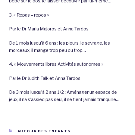
bébé sur le dos, le laisser découvrir par lui-même…
3. « Repas – repos »
Par le Dr Maria Majoros et Anna Tardos
De 1 mois jusqu’à 6 ans ; les pleurs, le sevrage, les
morceaux, il mange trop peu ou trop…
4. « Mouvements libres Activités autonomes »
Par le Dr Judith Falk et Anna Tardos
De 3 mois jusqu’à 2 ans 1/2 ; Aménager un espace de
jeux, il na s’assied pas seul, il ne tient jamais tranquille…
CATÉGORIES
AUTOUR DES ENFANTS