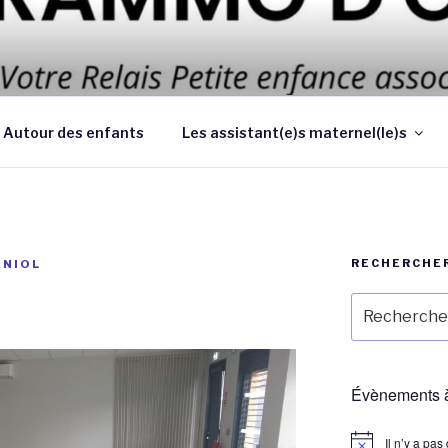
 d’améliorer les conditions et la qualité de la garde des enf
 au domicile des parents
Autour des enfants
Les assistant(e)s maternel(le)s
RECHERCHE
ANIOL
Recherche
pour
:
Évènements à
Il n’y a pa