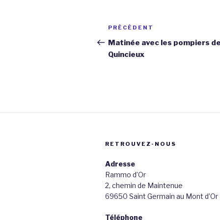
Navigation
Article
PRÉCÉDENT
de
précédent
Matinée avec les pompiers d
Quincieux
l’article
RETROUVEZ-NOUS
Adresse
Rammo d’Or
2, chemin de Maintenue
69650 Saint Germain au Mont d’Or
Téléphone