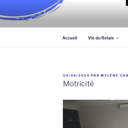
Aller
au
contenu
Association qui a pour objectif
principal
assistantes maternelles et/ou
Accueil
Vie du Relais
PUBLIÉ
04/06/2024
PAR
MYLÈNE CH
LE
Motricité