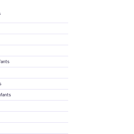
S
fants
s
fants