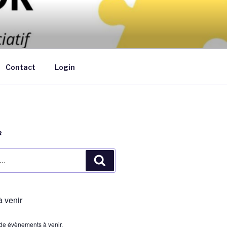
ants de moins de 6 ans au domicile des
Contact
Login
R
Recherche
 venir
s de évènements à venir.