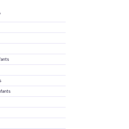
S
fants
s
fants