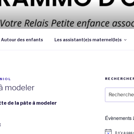
 d’améliorer les conditions et la qualité de la garde des enf
 au domicile des parents
Autour des enfants
Les assistant(e)s maternel(le)s
RECHERCHE
NIOL
 à modeler
Recherche
pour
tte de la pâte à modeler
:
Évènements à
:
Il n’y a pa