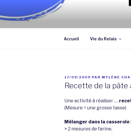
Aller
au
contenu
Association qui a pour objectif
principal
assistantes maternelles et/ou
Accueil
Vie du Relais
PUBLIÉ
17/09/2009
PAR
MYLÈNE CHA
LE
Recette de la pâte
Une activité à réaliser ….
rece
(Mesure = une grosse tasse)
Mélanger dans la casserole 
> 2 mesures de farine,