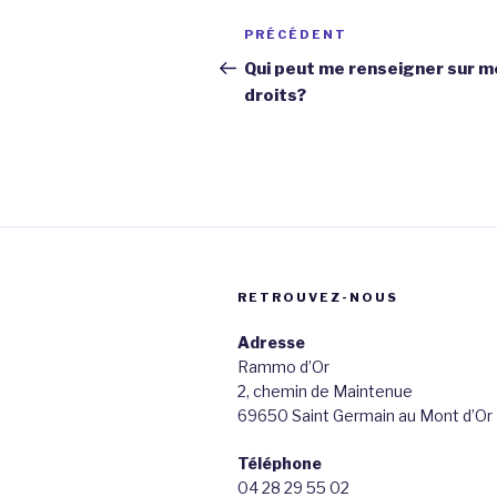
Navigation
Article
PRÉCÉDENT
de
précédent
Qui peut me renseigner sur m
droits?
l’article
RETROUVEZ-NOUS
Adresse
Rammo d’Or
2, chemin de Maintenue
69650 Saint Germain au Mont d’Or
Téléphone
04 28 29 55 02