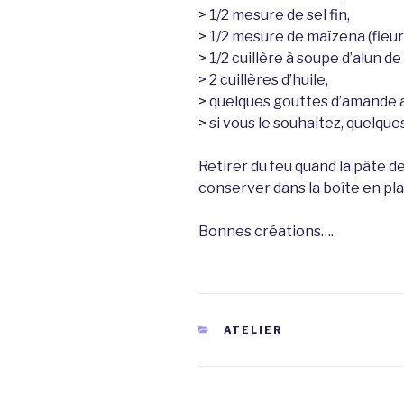
> 1/2 mesure de sel fin,
> 1/2 mesure de maïzena (fleur
> 1/2 cuillère à soupe d’alun d
> 2 cuillères d’huile,
> quelques gouttes d’amande 
> si vous le souhaitez, quelqu
Retirer du feu quand la pâte dev
conserver dans la boîte en pl
Bonnes créations….
CATÉGORIES
ATELIER