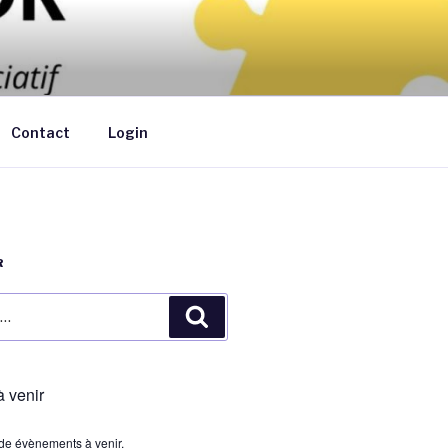
ants de moins de 6 ans au domicile des
Contact
Login
R
Recherche
 venir
s de évènements à venir.