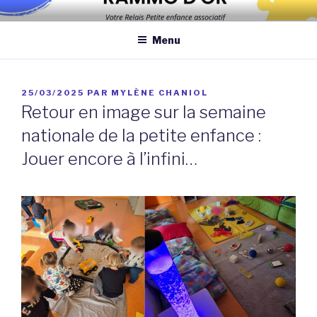
Aller
Association qui a pour objectif d’améliorer les conditions et la
au
qualité de la garde des enfants de moins de 6 ans au domicile des
Menu
contenu
assistantes maternelles et/ou au domicile des parents
principal
PUBLIÉ
25/03/2025
PAR
MYLÈNE CHANIOL
LE
Retour en image sur la semaine
nationale de la petite enfance :
Jouer encore à l’infini…