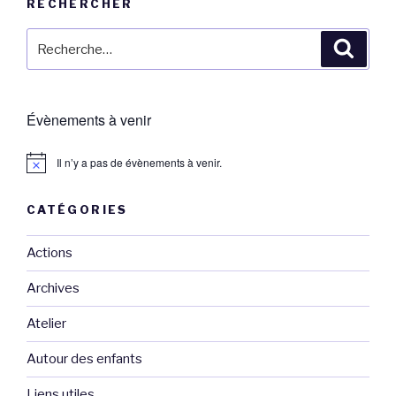
RECHERCHER
Recherche
Reche
pour
:
Évènements à venir
Il n’y a pas de évènements à venir.
CATÉGORIES
Actions
Archives
Atelier
Autour des enfants
Liens utiles