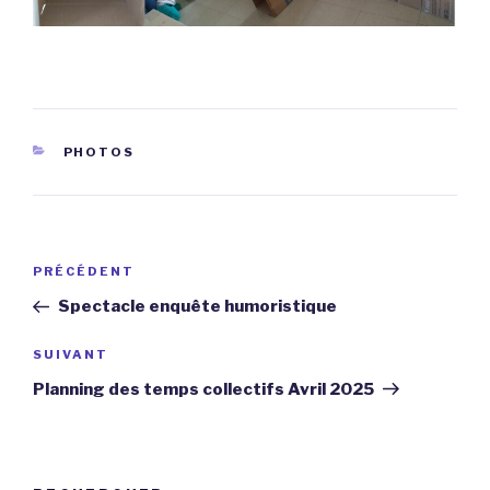
CATÉGORIES
PHOTOS
Navigation
Article
PRÉCÉDENT
de
précédent
Spectacle enquête humoristique
l’article
Article
SUIVANT
suivant
Planning des temps collectifs Avril 2025