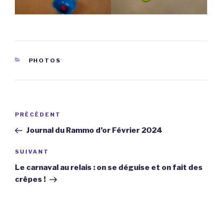
CATÉGORIES
PHOTOS
Navigation
Article
PRÉCÉDENT
de
précédent
Journal du Rammo d’or Février 2024
l’article
Article
SUIVANT
suivant
Le carnaval au relais : on se déguise et on fait des
crêpes !