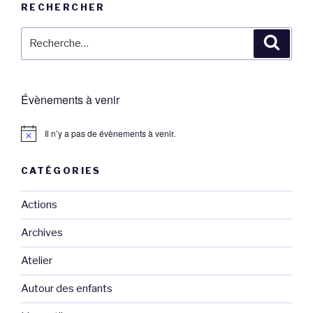
RECHERCHER
Recherche
Reche
pour
:
Évènements à venir
Il n’y a pas de évènements à venir.
CATÉGORIES
Actions
Archives
Atelier
Autour des enfants