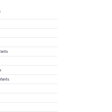
S
fants
s
fants