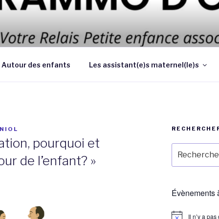
 d’améliorer les conditions et la qualité de la garde des enf
 au domicile des parents
Autour des enfants
Les assistant(e)s maternel(le)s
RECHERCHE
NIOL
tion, pourquoi et
Recherche
ur de l’enfant? »
pour
:
Évènements à
Il n’y a pa