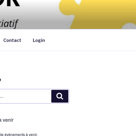
ants de moins de 6 ans au domicile des
Contact
Login
R
Recherche
 venir
s de évènements à venir.