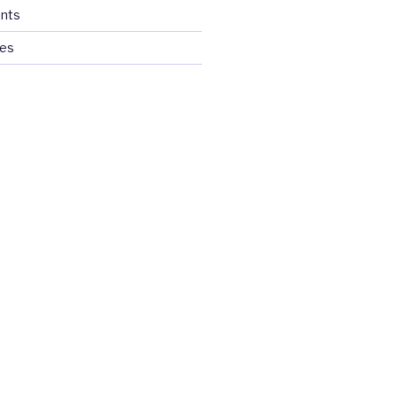
nts
ces