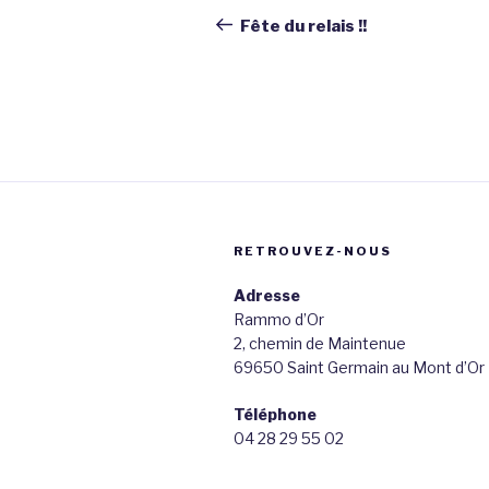
de
précédent
Fête du relais !!
l’article
RETROUVEZ-NOUS
Adresse
Rammo d’Or
2, chemin de Maintenue
69650 Saint Germain au Mont d’Or
Téléphone
04 28 29 55 02