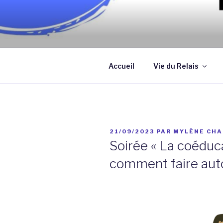
Aller
au
contenu
Association qui a pour objectif
principal
assistantes maternelles et/ou
Accueil
Vie du Relais
PUBLIÉ
21/09/2023
PAR
MYLÈNE CHA
LE
Soirée « La coéduca
comment faire auto