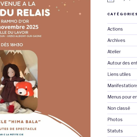
CATÉGORIE
Actions
Archives
Atelier
Autour des en
Liens utiles
Manifestation
Menus pour en
Non classé
Photos
Statuts