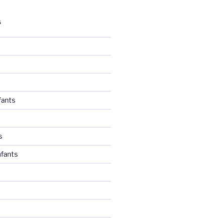
S
fants
s
fants