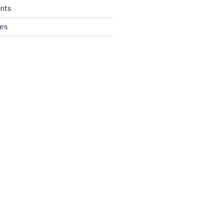
nts
ces