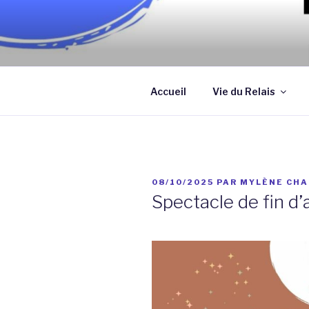
Aller
au
contenu
Association qui a pour objectif
principal
assistantes maternelles et/ou
Accueil
Vie du Relais
PUBLIÉ
08/10/2025
PAR
MYLÈNE CHA
LE
Spectacle de fin d