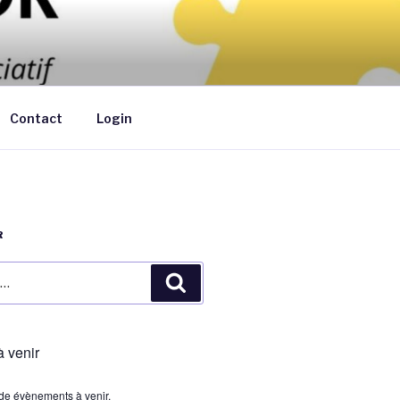
ants de moins de 6 ans au domicile des
Contact
Login
R
Recherche
 venir
s de évènements à venir.