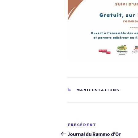
CATÉGORIES
MANIFESTATIONS
Navigation
Article
PRÉCÉDENT
de
précédent
Journal du Rammo d’Or