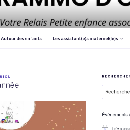
 d’améliorer les conditions et la qualité de la garde des enf
 au domicile des parents
Autour des enfants
Les assistant(e)s maternel(le)s
RECHERCHE
NIOL
’année
Recherche
pour
:
Évènements à
Il n’y a pa