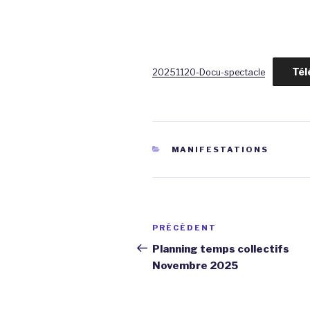
Tél
20251120-Docu-spectacle
CATÉGORIES
MANIFESTATIONS
Navigation
Article
PRÉCÉDENT
de
précédent
Planning temps collectifs
Novembre 2025
l’article