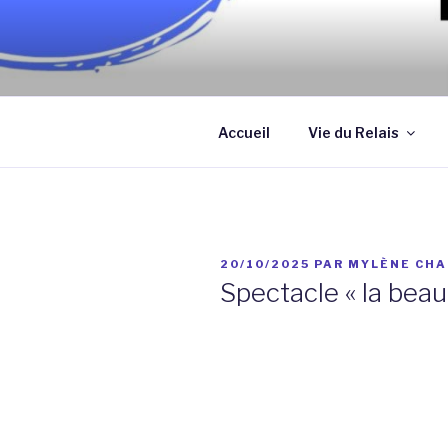
Aller
au
contenu
Association qui a pour objectif
principal
assistantes maternelles et/ou
Accueil
Vie du Relais
PUBLIÉ
20/10/2025
PAR
MYLÈNE CHA
LE
Spectacle « la beau