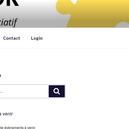
ants de moins de 6 ans au domicile des
Contact
Login
R
Recherche
 venir
s de évènements à venir.