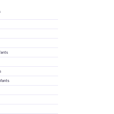
S
fants
s
fants