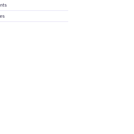
nts
ces