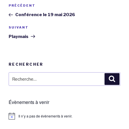
Navigation
Article
PRÉCÉDENT
de
précédent
Conférence le 19 mai 2026
l’article
Article
SUIVANT
suivant
Playmais
RECHERCHER
Recherche
Reche
pour
:
Évènements à venir
Il n’y a pas de évènements à venir.