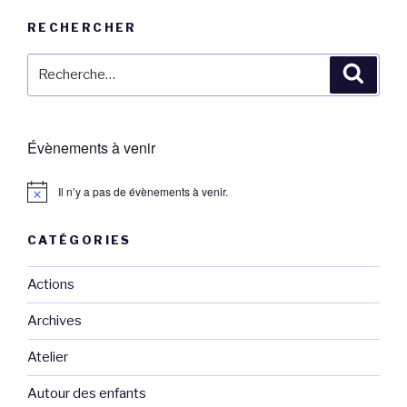
RECHERCHER
Recherche
Reche
pour
:
Évènements à venir
Il n’y a pas de évènements à venir.
CATÉGORIES
Actions
Archives
Atelier
Autour des enfants