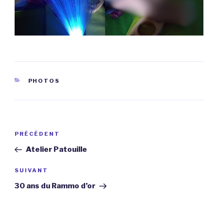
CATÉGORIES
PHOTOS
Navigation
Article
PRÉCÉDENT
de
précédent
Atelier Patouille
l’article
Article
SUIVANT
suivant
30 ans du Rammo d’or