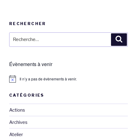
RECHERCHER
Recherche
Reche
pour
:
Évènements à venir
Il n’y a pas de évènements à venir.
CATÉGORIES
Actions
Archives
Atelier