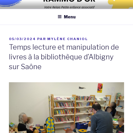
Aller
Association qui a pour objectif d’améliorer les conditions et la
au
qualité de la garde des enfants de moins de 6 ans au domicile des
Menu
contenu
assistantes maternelles et/ou au domicile des parents
principal
PUBLIÉ
05/03/2024
PAR
MYLÈNE CHANIOL
LE
Temps lecture et manipulation de
livres à la bibliothèque d’Albigny
sur Saône