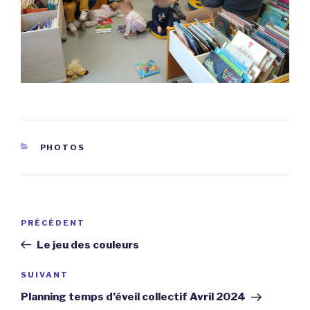
CATÉGORIES
PHOTOS
Navigation
Article
PRÉCÉDENT
de
précédent
Le jeu des couleurs
l’article
Article
SUIVANT
suivant
Planning temps d’éveil collectif Avril 2024