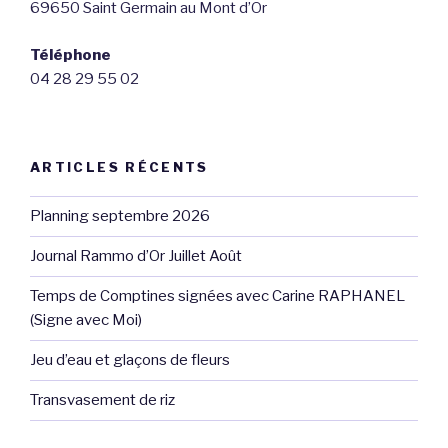
e
69650 Saint Germain au Mont d’Or
s
Téléphone
É
04 28 29 55 02
v
è
n
ARTICLES RÉCENTS
e
m
Planning septembre 2026
e
n
Journal Rammo d’Or Juillet Août
t
Temps de Comptines signées avec Carine RAPHANEL
s
(Signe avec Moi)
Jeu d’eau et glaçons de fleurs
Transvasement de riz