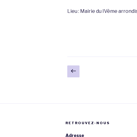
Lieu : Mairie du IVème arrond
Navigation
Page
précédente
des
articles
RETROUVEZ-NOUS
Adresse