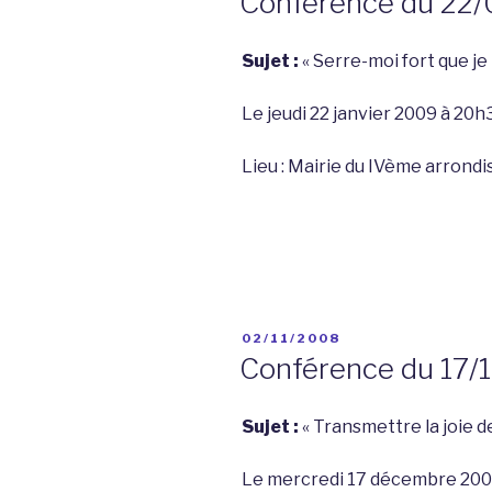
Conférence du 22
20/10/200
Sujet :
« Serre-moi fort que je
Le jeudi 22 janvier 2009 à 20h
Lieu : Mairie du IVème arrond
PUBLIÉ
02/11/2008
LE
Conférence du 17/
Sujet :
« Transmettre la joie de
Le mercredi 17 décembre 200