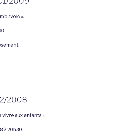
/01/2009
9 »
 m’envole ».
30.
issement.
12/2008
 vivre aux enfants ».
8 à 20h30.