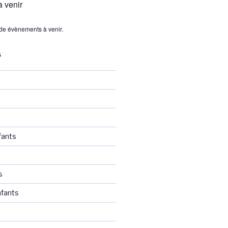
 venir
s de évènements à venir.
S
fants
s
fants