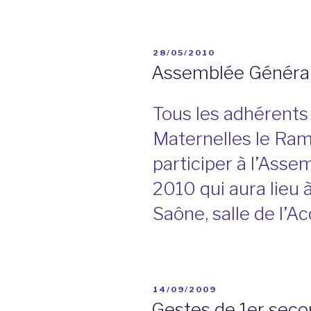
PUBLIÉ
28/05/2010
LE
Assemblée Général
Tous les adhérents 
Maternelles le Ram
participer à l’Ass
2010 qui aura lieu 
Saône, salle de l’Ac
PUBLIÉ
14/09/2009
LE
Gestes de 1er seco