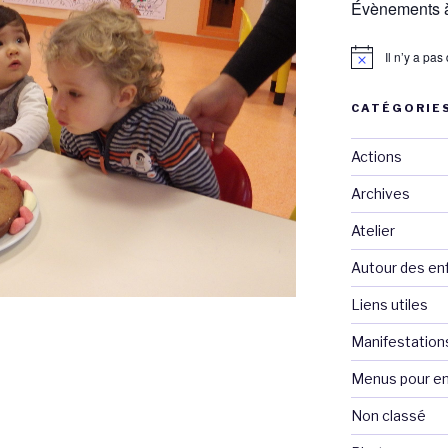
Évènements à
Il n’y a pa
CATÉGORIE
Actions
Archives
Atelier
Autour des en
Liens utiles
Manifestation
Menus pour en
saire
Non classé