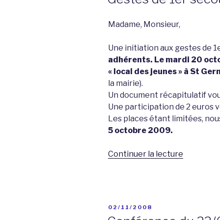
Madame, Monsieur,
Une initiation aux gestes de 
adhérents.
Le mardi 20 octo
« local des jeunes » à St Ge
la mairie).
Un document récapitulatif vous 
Une participation de 2 euros
Les places étant limitées, n
5 octobre 2009.
de
Continuer la lecture
« Gestes
de
1er
secours
PUBLIÉ
02/11/2008
le
LE