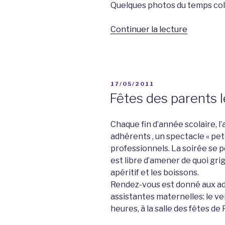
Quelques photos du temps coll
de
Continuer la lecture
« Un
temps
collectif
à
PUBLIÉ
17/05/2011
Poleymieu
LE
Fêtes des parents 
Chaque fin d’année scolaire, l
adhérents , un spectacle « peti
professionnels. La soirée se p
est libre d’amener de quoi grign
apéritif et les boissons.
Rendez-vous est donné aux ad
assistantes maternelles: le ven
heures, à la salle des fêtes d