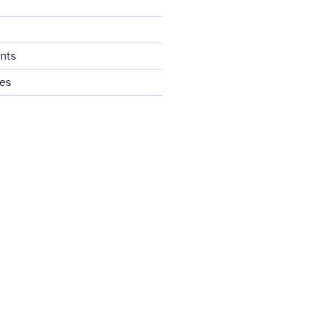
nts
ces