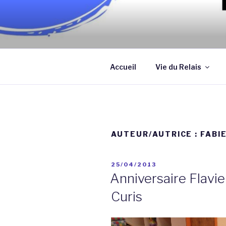
Aller
au
contenu
Association qui a pour objectif
principal
assistantes maternelles et/ou
Accueil
Vie du Relais
AUTEUR/AUTRICE :
FABI
PUBLIÉ
25/04/2013
LE
Anniversaire Flavi
Curis