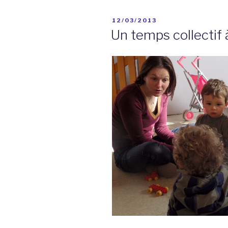
&
Maxence
PUBLIÉ
12/03/2013
et
LE
Un temps collectif
crêpes
à
Curis »