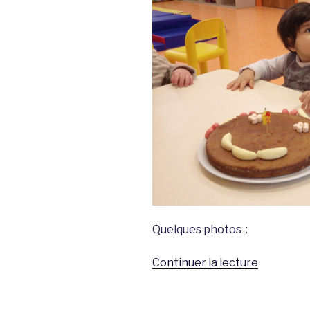
Quelques photos :
de
Continuer la lecture
« Anniver
Flavie