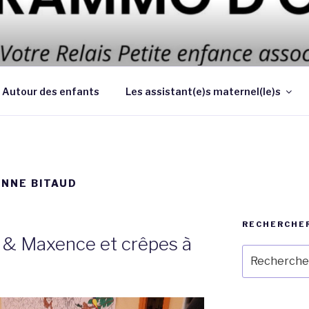
 d’améliorer les conditions et la qualité de la garde des enf
 au domicile des parents
Autour des enfants
Les assistant(e)s maternel(le)s
ENNE BITAUD
RECHERCHE
e & Maxence et crêpes à
Recherche
pour
: