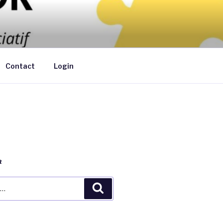
ants de moins de 6 ans au domicile des
Contact
Login
R
Recherche