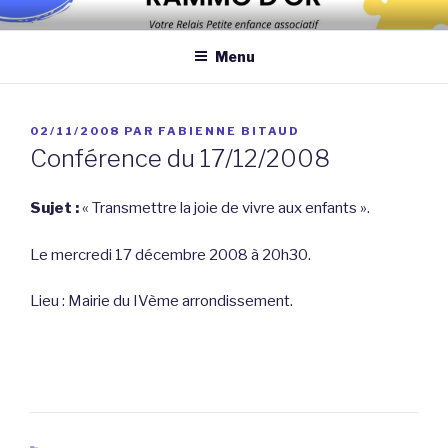
Aller
Association qui a pour objectif d’améliorer les conditions et la
au
qualité de la garde des enfants de moins de 6 ans au domicile des
Menu
contenu
assistantes maternelles et/ou au domicile des parents
principal
PUBLIÉ
02/11/2008
PAR
FABIENNE BITAUD
LE
Conférence du 17/12/2008
Sujet :
« Transmettre la joie de vivre aux enfants ».
Le mercredi 17 décembre 2008 à 20h30.
Lieu : Mairie du IVème arrondissement.