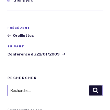
CATÉGORIES
ARCHIVES
Navigation
Article
PRÉCÉDENT
de
précédent
Oreillettes
l’article
Article
SUIVANT
suivant
Conférence du 22/01/2009
RECHERCHER
Recherche
Reche
pour
: