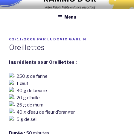
Aller
Association qui a pour objectif d’améliorer les conditions et la
au
qualité de la garde des enfants de moins de 6 ans au domicile des
Menu
contenu
assistantes maternelles et/ou au domicile des parents
principal
PUBLIÉ
02/11/2008
PAR
LUDOVIC GARLIN
LE
Oreillettes
Ingrédients pour Oreillettes :
250 g de farine
1 œuf
40 g de beurre
20 g d’huile
25 g de rhum
40 g d’eau de fleur d’oranger
5 g de sel
Durée :
50 minutes