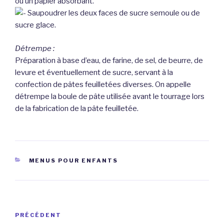
ou un papier absorbant.
Saupoudrer les deux faces de sucre semoule ou de
sucre glace.
Détrempe :
Préparation à base d’eau, de farine, de sel, de beurre, de
levure et éventuellement de sucre, servant à la
confection de pâtes feuilletées diverses. On appelle
détrempe la boule de pâte utilisée avant le tourrage lors
de la fabrication de la pâte feuilletée.
CATÉGORIES
MENUS POUR ENFANTS
Navigation
Article
PRÉCÉDENT
de