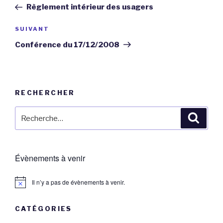
précédent
Règlement intérieur des usagers
l’article
Article
SUIVANT
suivant
Conférence du 17/12/2008
RECHERCHER
Recherche
Reche
pour
:
Évènements à venir
Il n’y a pas de évènements à venir.
CATÉGORIES