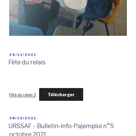
PUBLIÉ
24/11/2021
LE
Fête du relais
Télécharger
Fête du relais 3
PUBLIÉ
28/10/2021
LE
URSSAF – Bulletin-info-Pajemploi n°5
octobre 2021