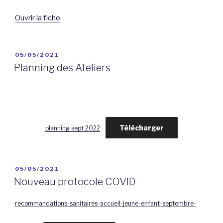
Ouvrir la fiche
PUBLIÉ
05/05/2021
LE
Planning des Ateliers
Télécharger
planning sept 2022
PUBLIÉ
05/05/2021
LE
Nouveau protocole COVID
recommandations-sanitaires-accueil-jeune-enfant-septembre-