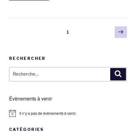
« Le
fonctionnement
du
Relais »
Navigation
Pag
Page
1
suiv
des
articles
RECHERCHER
Recherche
Reche
pour
:
Évènements à venir
Il n’y a pas de évènements à venir.
CATÉGORIES