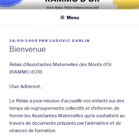
Aller
Association qui a pour objectif d’améliorer les conditions et la
au
qualité de la garde des enfants de moins de 6 ans au domicile des
Menu
contenu
assistantes maternelles et/ou au domicile des parents
principal
PUBLIÉ
16/09/2009
PAR
LUDOVIC GARLIN
LE
Bienvenue
Relais d’Assistantes Maternelles des Monts d’Or
(RAMMO d’OR)
Cher Adhérent,
Le Relais a pour mission d’accueillir vos enfants sur des
temps de regroupements collectifs et d’informer, de
former les Assistantes Maternelles qui le souhaitent au
travers de documents préparés par l’animatrice et de
séances de formation.