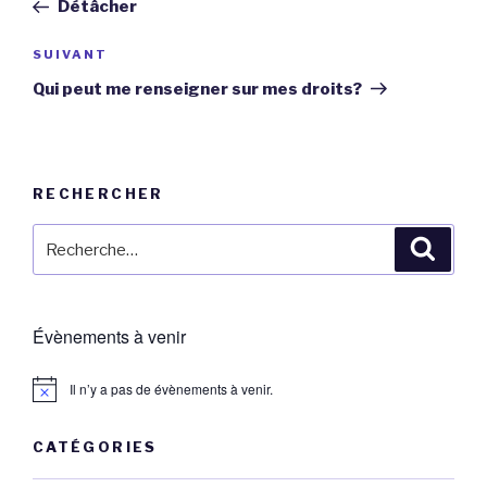
précédent
Détâcher
l’article
Article
SUIVANT
suivant
Qui peut me renseigner sur mes droits?
RECHERCHER
Recherche
Reche
pour
:
Évènements à venir
Il n’y a pas de évènements à venir.
CATÉGORIES