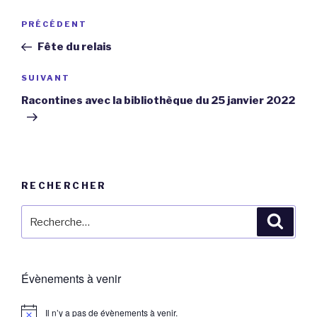
Navigation
Article
PRÉCÉDENT
de
précédent
Fête du relais
l’article
Article
SUIVANT
suivant
Racontines avec la bibliothèque du 25 janvier 2022
RECHERCHER
Recherche
Reche
pour
:
Évènements à venir
Il n’y a pas de évènements à venir.