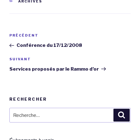
CATÉGORIES
ARCHIVES
Navigation
Article
PRÉCÉDENT
de
précédent
Conférence du 17/12/2008
l’article
Article
SUIVANT
suivant
Services proposés par le Rammo d’or
RECHERCHER
Recherche
Reche
pour
: