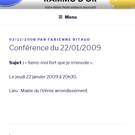
Aller
Association qui a pour objectif d’améliorer les conditions et la
au
qualité de la garde des enfants de moins de 6 ans au domicile des
Menu
contenu
assistantes maternelles et/ou au domicile des parents
principal
PUBLIÉ
02/11/2008
PAR
FABIENNE BITAUD
LE
Conférence du 22/01/2009
Sujet :
« Serre-moi fort que je m’envole ».
Le jeudi 22 janvier 2009 à 20h30.
Lieu : Mairie du IVème arrondissement.