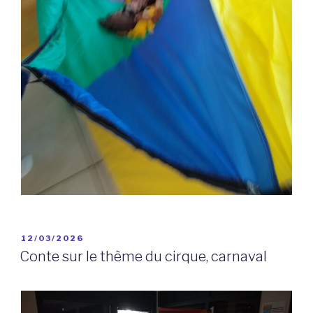
PUBLIÉ
12/03/2026
LE
Conte sur le thème du cirque, carnaval