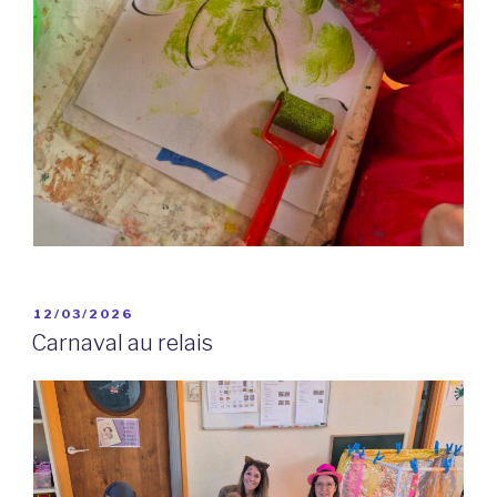
PUBLIÉ
12/03/2026
LE
Carnaval au relais