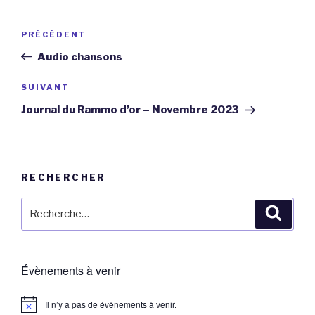
Navigation
Article
PRÉCÉDENT
de
précédent
Audio chansons
l’article
Article
SUIVANT
suivant
Journal du Rammo d’or – Novembre 2023
RECHERCHER
Recherche
Reche
pour
:
Évènements à venir
Il n’y a pas de évènements à venir.