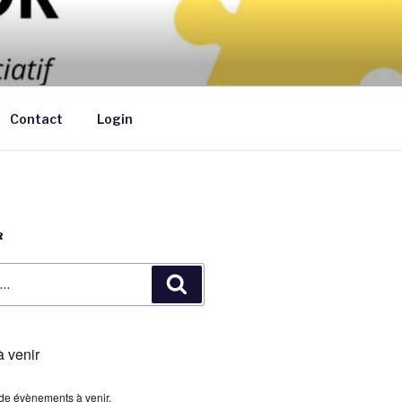
ants de moins de 6 ans au domicile des
Contact
Login
R
Recherche
 venir
s de évènements à venir.