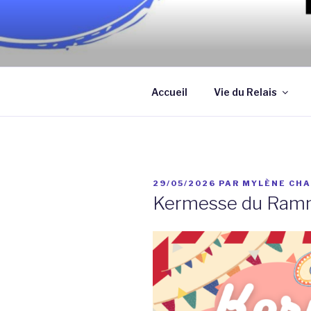
Aller
au
contenu
Association qui a pour objectif
principal
assistantes maternelles et/ou
Accueil
Vie du Relais
PUBLIÉ
29/05/2026
PAR
MYLÈNE CHA
LE
Kermesse du Ram