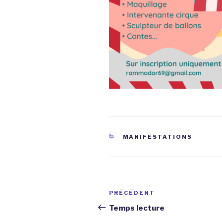
CATÉGORIES
MANIFESTATIONS
Navigation
Article
PRÉCÉDENT
de
précédent
Temps lecture