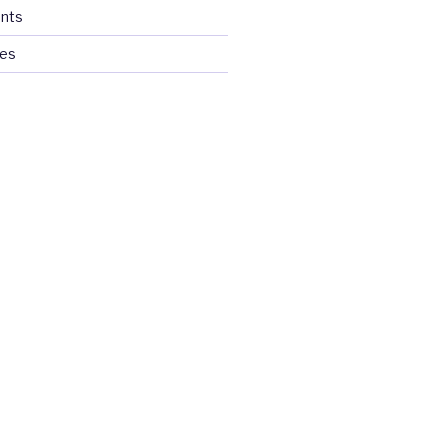
nts
ces