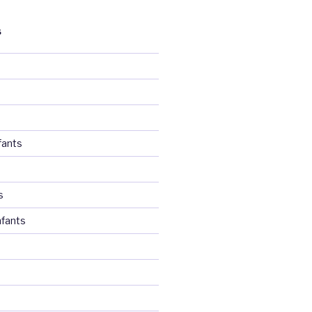
S
fants
s
fants