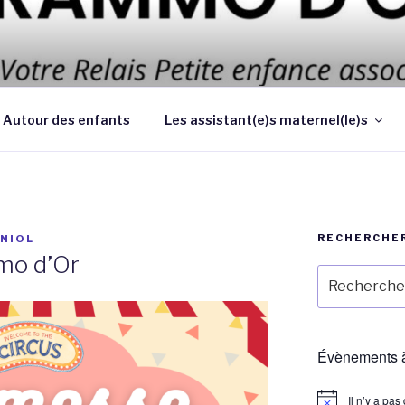
 d’améliorer les conditions et la qualité de la garde des enf
 au domicile des parents
Autour des enfants
Les assistant(e)s maternel(le)s
RECHERCHE
NIOL
mo d’Or
Recherche
pour
:
Évènements à
Il n’y a pa