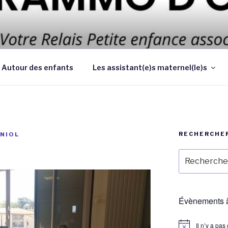
 d’améliorer les conditions et la qualité de la garde des enf
 au domicile des parents
Autour des enfants
Les assistant(e)s maternel(le)s
RECHERCHE
NIOL
Recherche
pour
:
Évènements à
Il n’y a pa