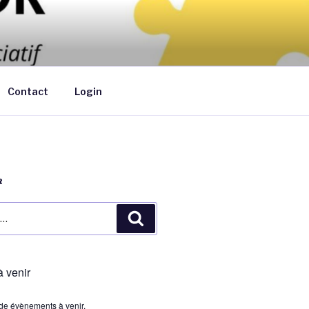
ants de moins de 6 ans au domicile des
Contact
Login
R
Recherche
 venir
s de évènements à venir.