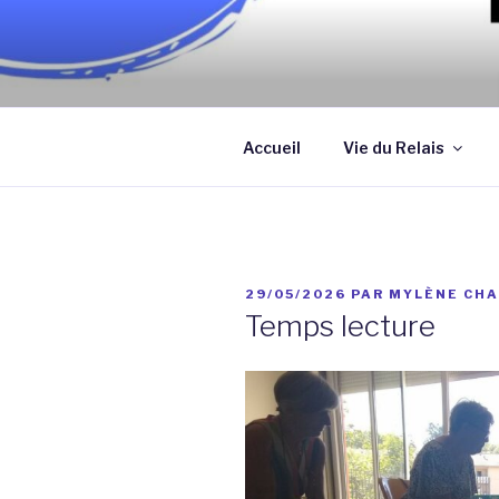
Aller
au
contenu
Association qui a pour objectif
principal
assistantes maternelles et/ou
Accueil
Vie du Relais
PUBLIÉ
29/05/2026
PAR
MYLÈNE CHA
LE
Temps lecture