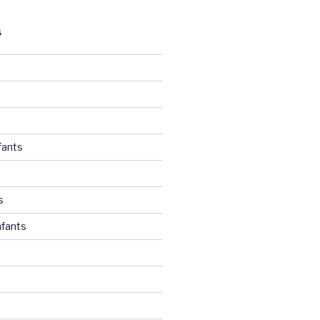
S
fants
s
fants