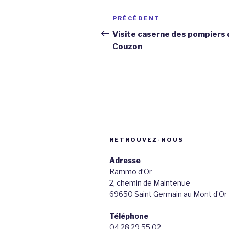
Navigation
Article
PRÉCÉDENT
de
précédent
Visite caserne des pompiers 
Couzon
l’article
RETROUVEZ-NOUS
Adresse
Rammo d’Or
2, chemin de Maintenue
69650 Saint Germain au Mont d’Or
Téléphone
04 28 29 55 02