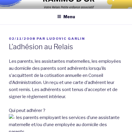
Aller
Association qui a pour objectif d’améliorer les conditions et la
au
qualité de la garde des enfants de moins de 6 ans au domicile des
Menu
contenu
assistantes maternelles et/ou au domicile des parents
principal
PUBLIÉ
02/11/2008
PAR
LUDOVIC GARLIN
LE
L’adhésion au Relais
Les parents, les assistantes maternelles, les employées
au domicile des parents sont adhérents lorsqu’ils
s’acquittent de la cotisation annuelle en Conseil
d’Administration. Un reçu et une carte d’adhérent leur
sont remis. Les adhérents sont tenus d’accepter et de
signer le règlement intérieur.
Qui peut adhérer ?
les parents employant les services d’une assistante
maternelle et/ou d’une employée au domicile des
parents,