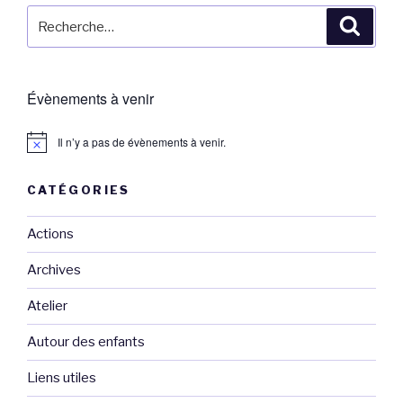
Recherche
Reche
pour
:
Évènements à venir
Il n’y a pas de évènements à venir.
CATÉGORIES
Actions
Archives
Atelier
Autour des enfants
Liens utiles