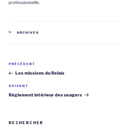
professionnelle.
CATÉGORIES
ARCHIVES
Navigation
Article
PRÉCÉDENT
de
précédent
Les missions du Relais
l’article
Article
SUIVANT
suivant
Règlement intérieur des usagers
RECHERCHER