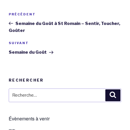
Navigation
Article
PRÉCÉDENT
de
précédent
Semaine du Goût à St Romain – Sentir, Toucher,
l’article
Goûter
Article
SUIVANT
suivant
Semaine du Goût
RECHERCHER
Recherche
Reche
pour
:
Évènements à venir