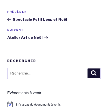
Navigation
Article
PRÉCÉDENT
de
précédent
Spectacle Petit Loup et Noël
l’article
Article
SUIVANT
suivant
Atelier Art de Noël
RECHERCHER
Recherche
Reche
pour
:
Évènements à venir
Il n’y a pas de évènements à venir.