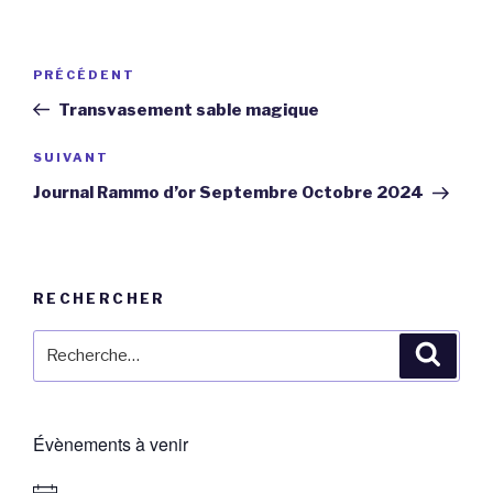
Navigation
Article
PRÉCÉDENT
de
précédent
Transvasement sable magique
l’article
Article
SUIVANT
suivant
Journal Rammo d’or Septembre Octobre 2024
RECHERCHER
Recherche
Reche
pour
:
Évènements à venir