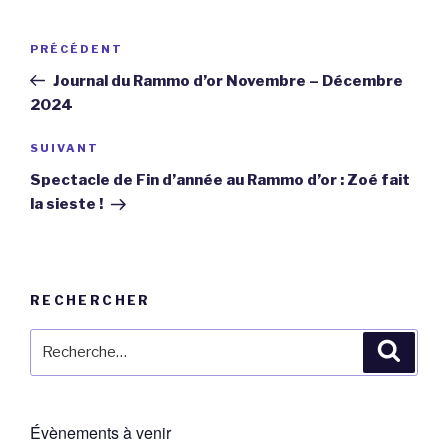
Navigation
Article
PRÉCÉDENT
de
précédent
Journal du Rammo d’or Novembre – Décembre
l’article
2024
Article
SUIVANT
suivant
Spectacle de Fin d’année au Rammo d’or : Zoé fait
la sieste !
RECHERCHER
Recherche
Reche
pour
:
Évènements à venir