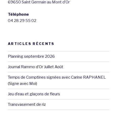
e
69650 Saint Germain au Mont d’Or
s
Téléphone
É
04 28 29 55 02
v
è
n
ARTICLES RÉCENTS
e
m
Planning septembre 2026
e
n
Journal Rammo d’Or Juillet Août
t
Temps de Comptines signées avec Carine RAPHANEL
s
(Signe avec Moi)
Jeu d’eau et glaçons de fleurs
Transvasement de riz