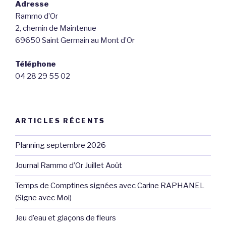
e
Adresse
s
Rammo d’Or
2, chemin de Maintenue
É
69650 Saint Germain au Mont d’Or
v
è
Téléphone
n
04 28 29 55 02
e
m
e
ARTICLES RÉCENTS
n
t
Planning septembre 2026
s
Journal Rammo d’Or Juillet Août
Temps de Comptines signées avec Carine RAPHANEL
(Signe avec Moi)
Jeu d’eau et glaçons de fleurs