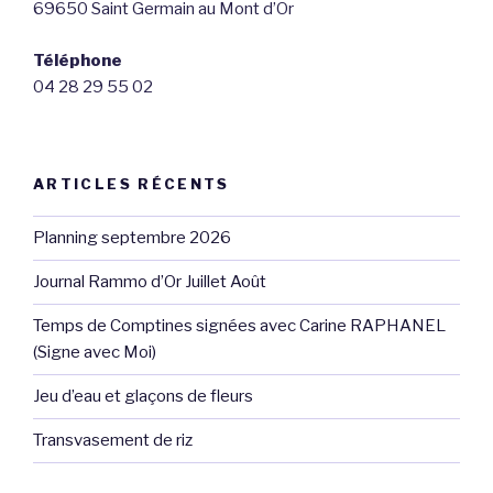
e
69650 Saint Germain au Mont d’Or
s
Téléphone
É
04 28 29 55 02
v
è
n
ARTICLES RÉCENTS
e
m
Planning septembre 2026
e
n
Journal Rammo d’Or Juillet Août
t
Temps de Comptines signées avec Carine RAPHANEL
s
(Signe avec Moi)
Jeu d’eau et glaçons de fleurs
Transvasement de riz